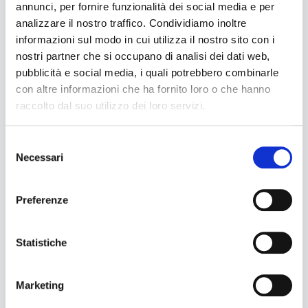
annunci, per fornire funzionalità dei social media e per
analizzare il nostro traffico. Condividiamo inoltre
informazioni sul modo in cui utilizza il nostro sito con i
nostri partner che si occupano di analisi dei dati web,
pubblicità e social media, i quali potrebbero combinarle
con altre informazioni che ha fornito loro o che hanno
raccolto dal suo utilizzo dei loro servizi.
S
Necessari
e
l
e
Preferenze
z
i
o
Statistiche
n
e
Marketing
d