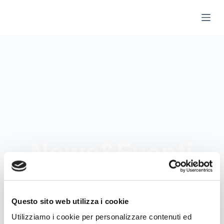
S
a
l
t
a
a
l
c
o
n
t
News&Eventi
e
n
u
t
Questo sito web utilizza i cookie
o
Utilizziamo i cookie per personalizzare contenuti ed